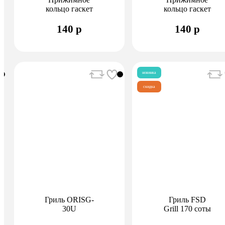
кольцо гаскет
кольцо гаскет
Pride PONG-
Pride Ruby 8
6.5 (Ruby Air)
v3, Diamond
140 р
140 р
8v3
новинка
скидка
Гриль ORISG-
Гриль FSD
30U
Grill 170 соты
металл