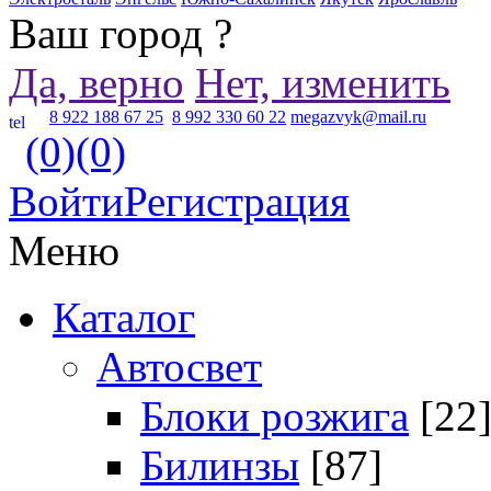
Ваш город
?
Да, верно
Нет, изменить
8 922 188 67 25
8 992 330 60 22
megazvyk@mail.ru
(0)
(0)
Войти
Регистрация
Меню
Каталог
Автосвет
Блоки розжига
[22
Билинзы
[87]