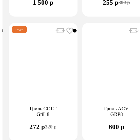
1 500 р
255 р
300 р
скидка
Гриль COLT
Гриль ACV
Grill 8
GRP8
272 р
600 р
320 р