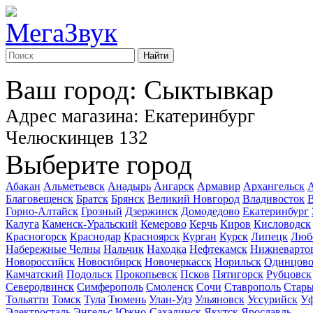
Найти
Ваш город: Сыктывкар
Адрес магазина: Екатеринбург
Челюскинцев 132
Выберите город
Абакан
Альметьевск
Анадырь
Ангарск
Армавир
Архангельск
А
Благовещенск
Братск
Брянск
Великий Новгород
Владивосток
В
Горно-Алтайск
Грозный
Дзержинск
Домодедово
Екатеринбург
Калуга
Каменск-Уральский
Кемерово
Керчь
Киров
Кисловодск
Красногорск
Краснодар
Красноярск
Курган
Курск
Липецк
Люб
Набережные Челны
Нальчик
Находка
Нефтекамск
Нижневарто
Новороссийск
Новосибирск
Новочеркасск
Норильск
Одинцов
Камчатский
Подольск
Прокопьевск
Псков
Пятигорск
Рубцовск
Северодвинск
Симферополь
Смоленск
Сочи
Ставрополь
Стары
Тольятти
Томск
Тула
Тюмень
Улан-Удэ
Ульяновск
Уссурийск
У
Электросталь
Энгельс
Южно-Сахалинск
Якутск
Ярославль