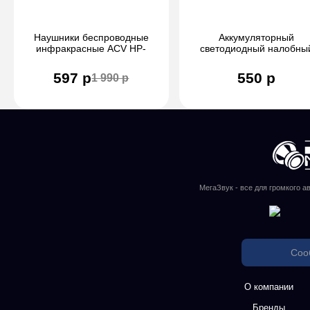
Наушники беспроводные
Аккумуляторный
инфракрасные ACV HP-
светодиодный налобны
201IR
фонарь
597 р
550 р
1 990 р
МегаЗвук - все для громкого а
Соо
О компании
Бренды