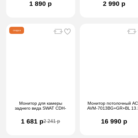
Диагональ экрана 4.3"
1 890 р
2 990 р
скидка
Монитор для камеры
Монитор потолочный A
заднего вида SWAT CDH-
AVM-7013BG+GR+BL 13.
125 BL 4.3"
1 681 р
16 990 р
2 241 р