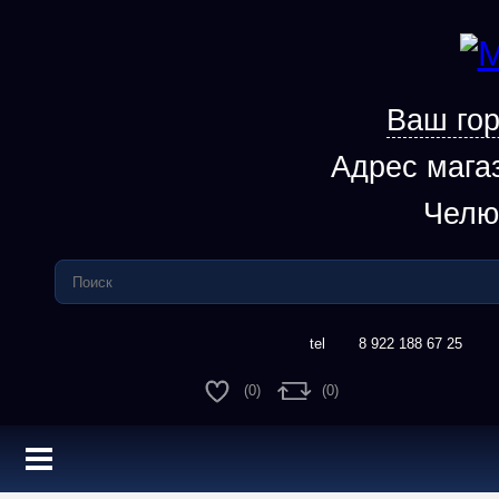
Ваш гор
Адрес мага
Челю
8 922 188 67 25
(0)
(0)