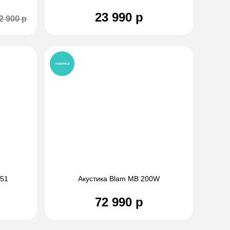
23 990 р
2 900 р
новинка
651
Акустика Blam MB 200W
72 990 р