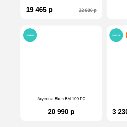
19 465 р
22 900 р
новинка
новинка
Акустика Blam BM 100 FC
20 990 р
3 23