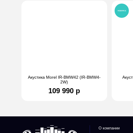
новинка
Акустика Morel IR-BMW42 (IR-BMW4-
Акус
2W)
109 990 р
О компании