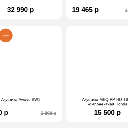
32 990 р
19 465 р
2
скидка
Акустика Awave BW1
Акустика MBQ PP-HD-1
компонентная Honda
0 р
15 500 р
3 800 р