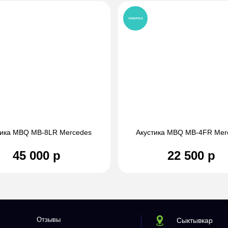
новинка
тика MBQ MB-8LR Mercеdеs
Акустика MBQ MB-4FR Mer
45 000 р
22 500 р
Отзывы
Сыктывкар