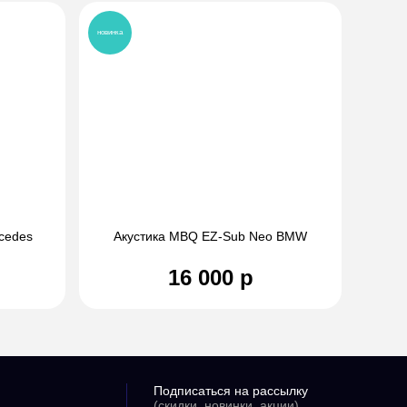
новинка
cеdеs
Акустика MBQ EZ-Sub Neo BMW
16 000 р
Подписаться на рассылку
(скидки, новинки, акции)