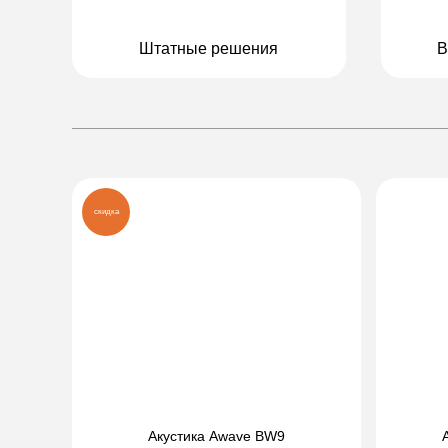
Штатные решения
В
скидка
Акустика Awave BW9