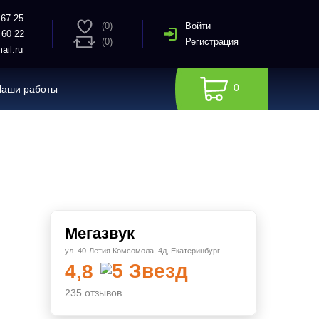
 67 25
(
0
)
Войти
 60 22
(
0
)
Регистрация
il.ru
0
Наши работы
Моя корзина,
0
товаров
Общая сумма заказа:
0
₽
Бонусов на счету:
0
Мегазвук
Оформить заказ
ул. 40-Летия Комсомола, 4д, Екатеринбург
4,8
235 отзывов