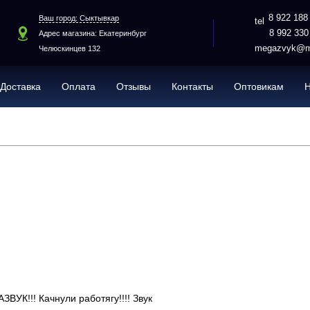
8 922 188
Ваш город: Сыктывкар
8 992 330
Адрес магазина: Екатеринбург
megazvyk@ma
Челюскинцев 132
Доставка
Оплата
Отзывы
Контакты
Оптовикам
ВУК!!! Качнули работягу!!!! Звук