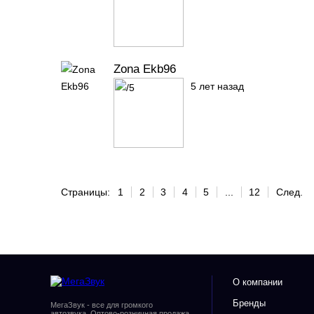
Zona Ekb96
5 лет назад
Страницы:
1
2
3
4
5
...
12
След.
О компании
Бренды
МегаЗвук - все для громкого
автозвука. Оптово-розничная продажа