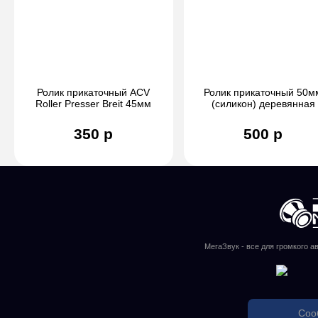
Ролик прикаточный ACV
Ролик прикаточный 50м
Roller Presser Breit 45мм
(силикон) деревянная
ручка
350 р
500 р
МегаЗвук - все для громкого а
Соо